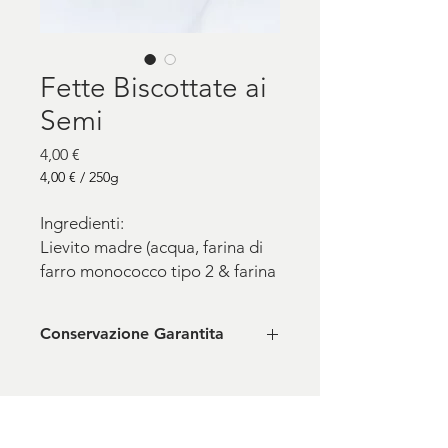
Fette Biscottate ai
Semi
Prezzo
4,00 €
4,00 €
/
250g
4,00 €
ogni
Ingredienti:
250
Lievito madre (acqua, farina di
Grammi
farro monococco tipo 2 & farina
di grano tenero tipo 2 macinata
a pietra naturale)*, acqua, farina
Conservazione Garantita
da vecchie varietà macinata a
pietra naturale*, semi di lino
30 giorni minimo
sesamo papavero girasole e
zucca, sale marino integrale di
Trapani.